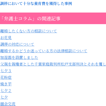
調停において十分な養育費を獲得した事例
「弁護士コラム」の関連記事
離婚したくない方の相談について
お花見
調停の対応について
離婚するかどうか迷っている方の法律相談について
加湿器を設置しました
父親を親権者とした千葉家庭裁判所松戸支部判決とそれを覆
七夕３
花粉症
焼き芋
七夕２
七夕
面会交流