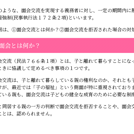
のような、面会交流を実現する義務者に対し、一定の期間内に
接強制(民事執行法１７２条２項)といいます。
回は、①面会交流とは何か？②面会交流を拒否された場合の対
面会とは何か？
会交流（民法７６６条１項）とは、子と離れて暮らすことにな
ときに協議して定めるべき事項の１つです。
会交流は、子と離れて暮らしている親の権利なのか、それとも
すが、最近では「子の福祉」という側面が特に重視されており
ている親も、面会交流は子どもの健全な成育のために必要な制
と同居する親の一方の判断で面会交流を拒否することや、面会
ことは、認められません。