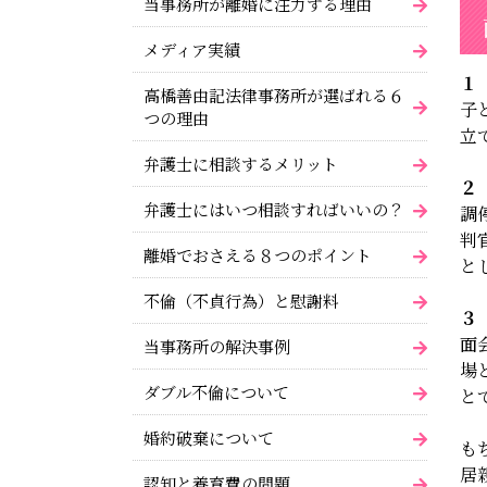
当事務所が離婚に注力する理由
メディア実績
１
高橋善由記法律事務所が選ばれる６
子
つの理由
立
弁護士に相談するメリット
２
弁護士にはいつ相談すればいいの？
調
判
離婚でおさえる８つのポイント
と
不倫（不貞行為）と慰謝料
３
面
当事務所の解決事例
場
ダブル不倫について
と
婚約破棄について
も
居
認知と養育費の問題