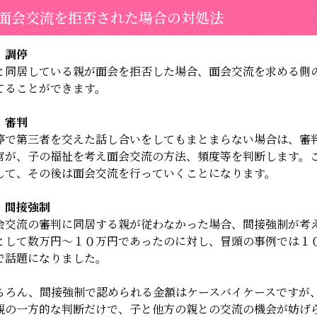
面会交流を拒否された場合の対処法
 調停
と同居している親が面会を拒否した場合、面会交流を求める側
てることができます。
 審判
停で第三者を交えた話し合いをしてもまとまらない場合は、審
官が、子の福祉を考え面会交流の方法、頻度等を判断します。
して、その後は面会交流を行っていくことになります。
 間接強制
会交流の審判に同居する親が従わなかった場合、間接強制が考
として数万円～１０万円であったのに対し、冒頭
の事例では１
で話題になりました。
ちろん、間接強制で認められる金額はケースバイケースですが
親の一方的な判断だけで、子と他方の親との交流の機会が
妨げ