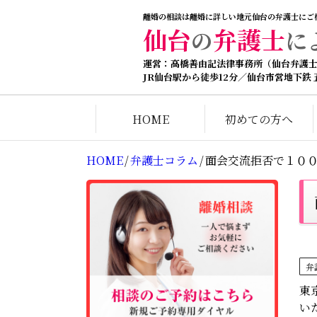
離婚の相談は離婚に詳しい地元仙台の弁護士にご
仙台
弁護士
の
に
運営：高橋善由記法律事務所（仙台弁護
JR仙台駅から徒歩12分／仙台市営地下鉄
HOME
初めての方へ
HOME
/
弁護士コラム
/
面会交流拒否で１０
弁
東
い