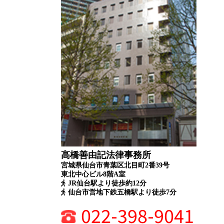
高橋善由記法律事務所
宮城県仙台市青葉区北目町2番39号
東北中心ビル8階A室
JR仙台駅より徒歩約12分
仙台市営地下鉄五橋駅より徒歩7分
022-398-9041