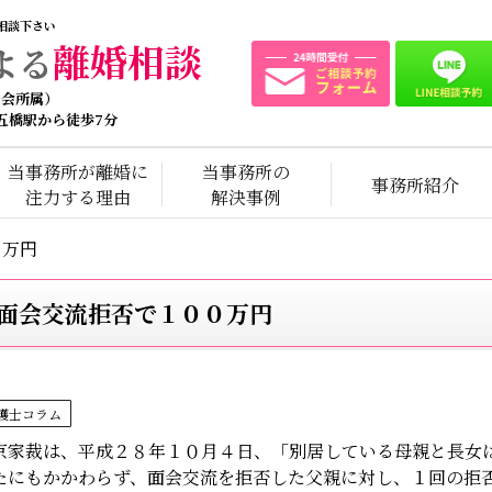
相談下さい
離婚相談
よる
士会所属）
 五橋駅から徒歩7分
当事務所が離婚に
当事務所の
事務所紹介
注力する理由
解決事例
０万円
面会交流拒否で１００万円
護士コラム
京家裁は、平成２８年１０月４日、「別居している母親と長女
たにもかかわらず、面会交流を拒否した父親に対し、１回の拒