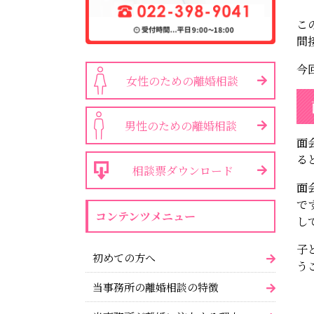
こ
間
今
女性のための離婚相談
男性のための離婚相談
面
る
相談票ダウンロード
面
で
コンテンツメニュー
し
子
初めての方へ
う
当事務所の離婚相談の特徴