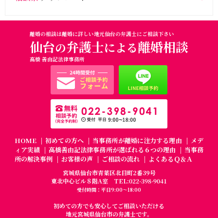
離婚の相談は離婚に詳しい地元仙台の弁護士にご相談下さい
仙台
弁護士
離婚相談
の
による
高橋 善由記法律事務所
HOME
初めての方へ
当事務所が離婚に注力する理由
メデ
ィア実績
高橋善由記法律事務所が選ばれる６つの理由
当事務
所の解決事例
お客様の声
ご相談の流れ
よくあるＱ＆Ａ
宮城県仙台市青葉区北目町2番39号
東北中心ビル８階A室
TEL:022-398-9041
受付時間：平日9:00～18:00
初めての方でも安心してご相談いただける
地元宮城県仙台市の弁護士です。