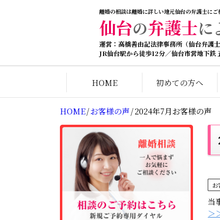
離婚の相談は離婚に詳しい地元仙台の弁護士にご
仙台
弁護士
の
に
運営：高橋善由記法律事務所（仙台弁護
JR仙台駅から徒歩12分／仙台市営地下鉄
HOME
初めての方へ
HOME
/
お客様の声
/
2024年7月お客様の声
お
当
＞