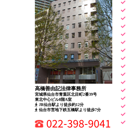
高橋善由記法律事務所
宮城県仙台市青葉区北目町2番39号
東北中心ビル8階A室
JR仙台駅より徒歩約12分
仙台市営地下鉄五橋駅より徒歩7分
022-398-9041