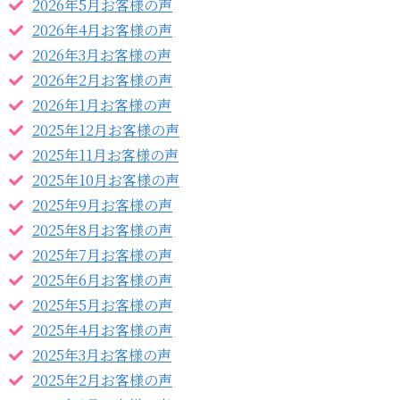
2026年5月お客様の声
2026年4月お客様の声
2026年3月お客様の声
2026年2月お客様の声
2026年1月お客様の声
2025年12月お客様の声
2025年11月お客様の声
2025年10月お客様の声
2025年9月お客様の声
2025年8月お客様の声
2025年7月お客様の声
2025年6月お客様の声
2025年5月お客様の声
2025年4月お客様の声
2025年3月お客様の声
2025年2月お客様の声