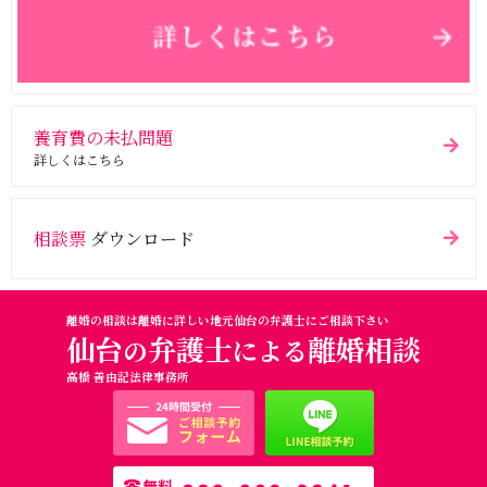
養育費の未払問題
詳しくはこちら
相談票
ダウンロード
離婚の相談は離婚に詳しい地元仙台の弁護士にご相談下さい
仙台
弁護士
離婚相談
の
による
高橋 善由記法律事務所