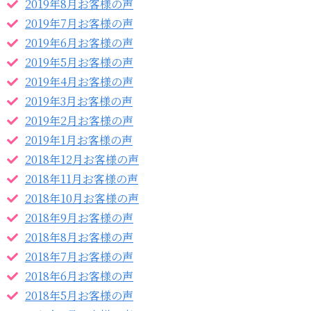
2019年8月お客様の声
2019年7月お客様の声
2019年6月お客様の声
2019年5月お客様の声
2019年4月お客様の声
2019年3月お客様の声
2019年2月お客様の声
2019年1月お客様の声
2018年12月お客様の声
2018年11月お客様の声
2018年10月お客様の声
2018年9月お客様の声
2018年8月お客様の声
2018年7月お客様の声
2018年6月お客様の声
2018年5月お客様の声