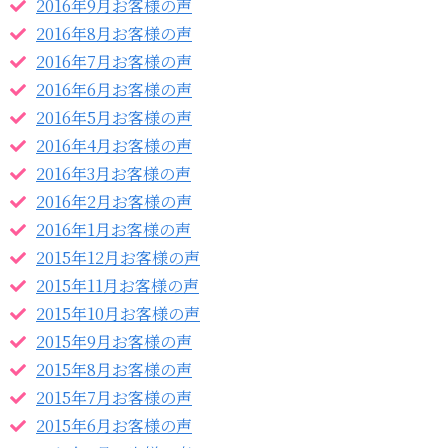
2016年9月お客様の声
2016年8月お客様の声
2016年7月お客様の声
2016年6月お客様の声
2016年5月お客様の声
2016年4月お客様の声
2016年3月お客様の声
2016年2月お客様の声
2016年1月お客様の声
2015年12月お客様の声
2015年11月お客様の声
2015年10月お客様の声
2015年9月お客様の声
2015年8月お客様の声
2015年7月お客様の声
2015年6月お客様の声