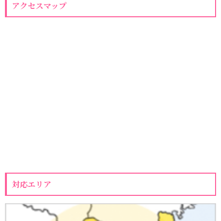
アクセスマップ
対応エリア