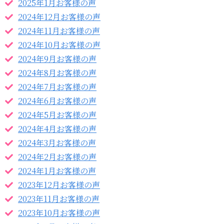
2025年1月お客様の声
2024年12月お客様の声
2024年11月お客様の声
2024年10月お客様の声
2024年9月お客様の声
2024年8月お客様の声
2024年7月お客様の声
2024年6月お客様の声
2024年5月お客様の声
2024年4月お客様の声
2024年3月お客様の声
2024年2月お客様の声
2024年1月お客様の声
2023年12月お客様の声
2023年11月お客様の声
2023年10月お客様の声