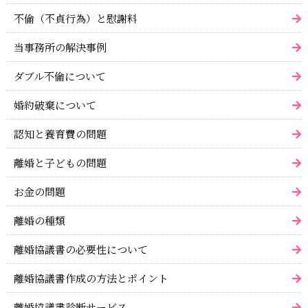
不倫（不貞行為）と慰謝料
当事務所の解決事例
ダブル不倫について
婚約破棄について
認知と養育費の問題
離婚と子どもの問題
お金の問題
離婚の種類
離婚協議書の必要性について
離婚協議書作成の方法とポイント
離婚協議書診断サービス