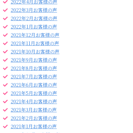
2022年4月お客様の声
2022年3月お客様の声
2022年2月お客様の声
2022年1月お客様の声
2021年12月お客様の声
2021年11月お客様の声
2021年10月お客様の声
2021年9月お客様の声
2021年8月お客様の声
2021年7月お客様の声
2021年6月お客様の声
2021年5月お客様の声
2021年4月お客様の声
2021年3月お客様の声
2021年2月お客様の声
2021年1月お客様の声