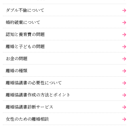
ダブル不倫について
婚約破棄について
認知と養育費の問題
離婚と子どもの問題
お金の問題
離婚の種類
離婚協議書の必要性について
離婚協議書作成の方法とポイント
離婚協議書診断サービス
女性のための離婚相談