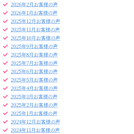
2026年2月お客様の声
2026年1月お客様の声
2025年12月お客様の声
2025年11月お客様の声
2025年10月お客様の声
2025年9月お客様の声
2025年8月お客様の声
2025年7月お客様の声
2025年6月お客様の声
2025年5月お客様の声
2025年4月お客様の声
2025年3月お客様の声
2025年2月お客様の声
2025年1月お客様の声
2024年12月お客様の声
2024年11月お客様の声