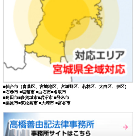
■仙台市（青葉区、宮城地区、宮城野区、若林区、太白区、泉区）
■石巻市 ■塩竈市 ■白石市■名取市
■角田市■多賀城市■岩沼市 ■登米市
■栗原市■東松島市 ■大崎市 ■富谷市