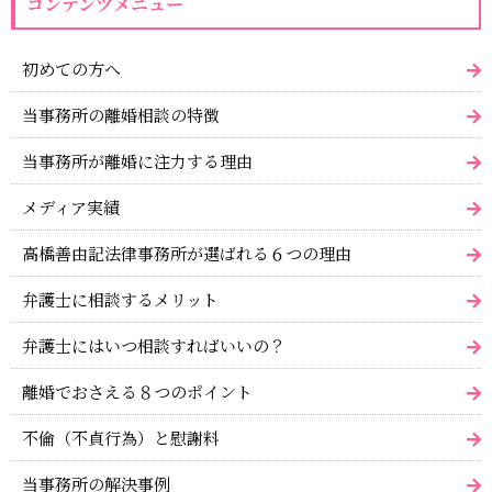
コンテンツメニュー
初めての方へ
当事務所の離婚相談の特徴
当事務所が離婚に注力する理由
メディア実績
高橋善由記法律事務所が選ばれる６つの理由
弁護士に相談するメリット
弁護士にはいつ相談すればいいの？
離婚でおさえる８つのポイント
不倫（不貞行為）と慰謝料
当事務所の解決事例