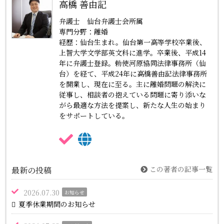
高橋 善由記
弁護士 仙台弁護士会所属
専門分野：離婚
経歴：仙台生まれ。仙台第一高等学校卒業後、
上智大学文学部英文科に進学。卒業後、平成14
年に弁護士登録。勅使河原協同法律事務所（仙
台）を経て、平成24年に高橋善由記法律事務所
を開業し、現在に至る。主に離婚問題の解決に
従事し、相談者の抱えている問題に寄り添いな
がら最適な方法を提案し、新たな人生の始まり
をサポートしている。
この著者の記事一覧
最新の投稿
2026.07.30
お知らせ
夏季休業期間のお知らせ