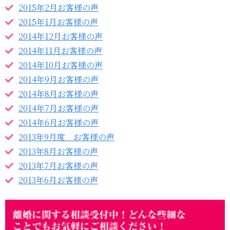
2015年2月お客様の声
2015年1月お客様の声
2014年12月お客様の声
2014年11月お客様の声
2014年10月お客様の声
2014年9月お客様の声
2014年8月お客様の声
2014年7月お客様の声
2014年6月お客様の声
2013年9月度 お客様の声
2013年8月お客様の声
2013年7月お客様の声
2013年6月お客様の声