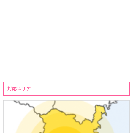
対応エリア