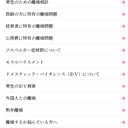
男性のための離婚相談
医師の方に特有の離婚問題
経営者に特有の離婚問題
公務員に特有の離婚問題
アスペルガー症候群について
モラルハラスメント
ドメスティック・バイオレンス（ＤＶ）について
男性のＤＶ被害
外国人との離婚
熟年離婚
離婚するか悩んでいる方へ