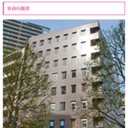
事務所概要