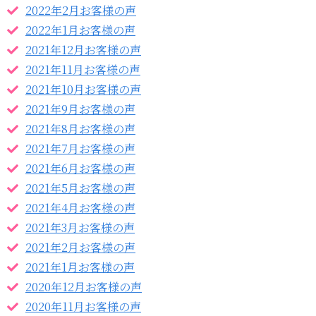
2022年2月お客様の声
2022年1月お客様の声
2021年12月お客様の声
2021年11月お客様の声
2021年10月お客様の声
2021年9月お客様の声
2021年8月お客様の声
2021年7月お客様の声
2021年6月お客様の声
2021年5月お客様の声
2021年4月お客様の声
2021年3月お客様の声
2021年2月お客様の声
2021年1月お客様の声
2020年12月お客様の声
2020年11月お客様の声