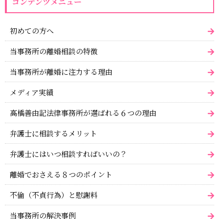
コンテンツメニュー
初めての方へ
当事務所の離婚相談の特徴
当事務所が離婚に注力する理由
メディア実績
高橋善由記法律事務所が選ばれる６つの理由
弁護士に相談するメリット
弁護士にはいつ相談すればいいの？
離婚でおさえる８つのポイント
不倫（不貞行為）と慰謝料
当事務所の解決事例