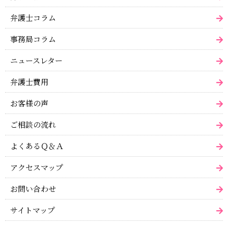
弁護士コラム
事務局コラム
ニュースレター
弁護士費用
お客様の声
ご相談の流れ
よくあるＱ＆Ａ
アクセスマップ
お問い合わせ
サイトマップ