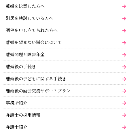
離婚を決意した方へ
別居を検討している方へ
調停を申し立てられた方へ
離婚を望まない場合について
離婚問題と障害年金
離婚後の手続き
離婚後の子どもに関する手続き
離婚後の面会交流サポートプラン
事務所紹介
弁護士の採用情報
弁護士紹介