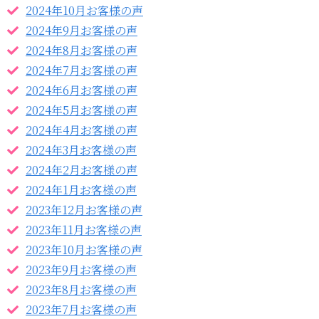
2024年10月お客様の声
2024年9月お客様の声
2024年8月お客様の声
2024年7月お客様の声
2024年6月お客様の声
2024年5月お客様の声
2024年4月お客様の声
2024年3月お客様の声
2024年2月お客様の声
2024年1月お客様の声
2023年12月お客様の声
2023年11月お客様の声
2023年10月お客様の声
2023年9月お客様の声
2023年8月お客様の声
2023年7月お客様の声