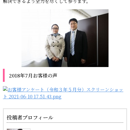
解決できるよう全力を尽くして参ります。
2018年7月お客様の声
投稿者プロフィール