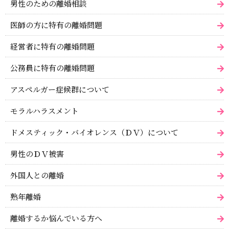
男性のための離婚相談
医師の方に特有の離婚問題
経営者に特有の離婚問題
公務員に特有の離婚問題
アスペルガー症候群について
モラルハラスメント
ドメスティック・バイオレンス（ＤＶ）について
男性のＤＶ被害
外国人との離婚
熟年離婚
離婚するか悩んでいる方へ