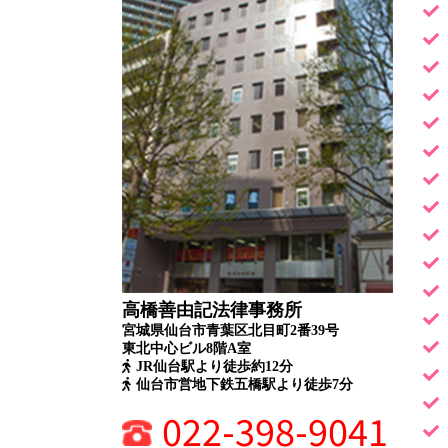
高橋善由記法律事務所
宮城県仙台市青葉区北目町2番39号
東北中心ビル8階A室
JR仙台駅より徒歩約12分
仙台市営地下鉄五橋駅より徒歩7分
022-398-9041