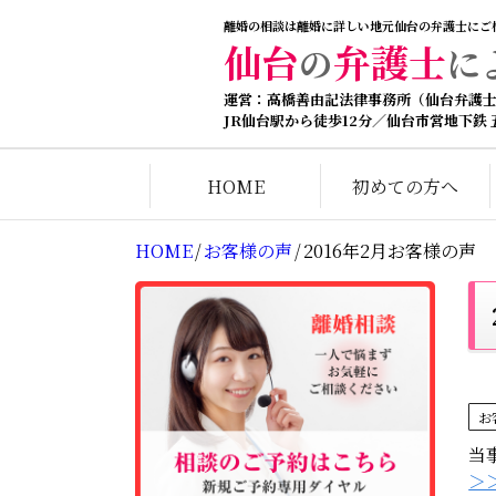
離婚の相談は離婚に詳しい地元仙台の弁護士にご
仙台
弁護士
の
に
運営：高橋善由記法律事務所（仙台弁護
JR仙台駅から徒歩12分／仙台市営地下鉄
HOME
初めての方へ
HOME
/
お客様の声
/
2016年2月お客様の声
お
当
＞