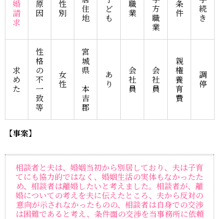
婚
原
性
職
条
住
ど
方
続
請
因
別
業
件
地
も
職
き
求
業
性
宮
格
城
親
求
の
県
会
会
権
女
あ
調
め
不
社
社
養
性
り
停
た
一
本
員
員
育
致
吉
費
等
郡
【事案】
相談者と夫は、婚姻当初から別居しており、夫は子育
てにも協力的ではなく、婚姻生活の実体もなかったた
め、相談者は離婚したいと考えました。相談者が、離
婚についての考えを夫に伝えたところ、夫から反対の
意向が示されなかったものの、相談者は自身での交渉
は困難であると考え、条件面の交渉を当事務所に依頼