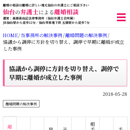
離婚の相談は離婚に詳しい地元仙台の弁護士にご相談下さい
仙台
弁護士
離婚相談
の
による
運営：高橋善由記法律事務所（仙台弁護士会所属）
JR仙台駅から徒歩12分／仙台市営地下鉄 五橋駅から徒歩7分
HOME
/
当事務所の解決事例
/
離婚問題の解決事例
/
協議から調停に方針を切り替え、調停で早期に離婚が成立
した事例
協議から調停に方針を切り替え、調停で
早期に離婚が成立した事例
2018-05-28
離婚問題の解決事例
相
離
居
子
手
手