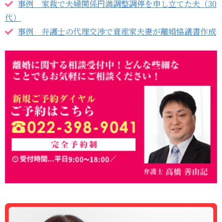
事例 家裁で夫婦関係円満調整調停を申し立てた夫（30
代）
事例 弁護士の代理交渉で資産家夫妻が離婚協議書作成