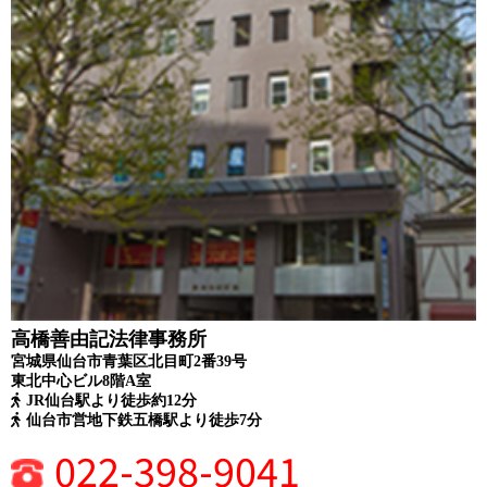
高橋善由記法律事務所
宮城県仙台市青葉区北目町2番39号
東北中心ビル8階A室
JR仙台駅より徒歩約12分
仙台市営地下鉄五橋駅より徒歩7分
022-398-9041