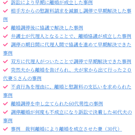
訴訟により早期に離婚が成立した事例
相手方からの慰謝料請求を減額し調停で早期解決した事
例
離婚調停後に協議で解決した事例
弁護士が代理人となることで、離婚協議が成立した事例
調停の期日間に代理人間で協議を進めて早期解決できた
事例
双方に代理人がついたことで調停で早期解決できた事例
突然夫から離婚を告げられ、夫が家から出て行った２０
代妻Ｓさんの事例
不貞行為を理由に、離婚と慰謝料の支払いを求められた
事例
離婚調停を申し立てられた60代男性の事例
調停離婚が何度も不成立になり訴訟で決着した40代夫の
事例
事例 裁判離婚により離婚を成立させた妻（30代）